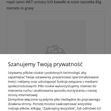
royal canin WET urinary S/O kawałki w sosie saszetka 85g
morsels in gravy
Szanujemy Twoją prywatność
Używamy plików cookie i podobnych technologii, aby
zapamiętać Twoje ustawienia, prezentować spersonalizowane
treści i reklamy oraz udostępniać funkcje związane z mediami
społecznościowymi. Pliki cookie wykorzystujemy również do
mierzenia ruchu i analizowania sposobu korzystania z naszej
strony internetowej.
Domyślnie włączone są jedynie pliki niezbędne do poprawnego
działania strony. Poniżej możesz zaakceptować wszystkie
Dostępność:
duża ilość
rodzaje plików, klikając "Zaakceptuj wszystkie", lub odmówić ich